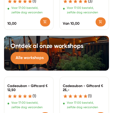
(1)
(3)
•
•
Voor 17:00 besteld,
Voor 17:00 besteld,
zelfde dag verzonden
zelfde dag verzonden
shopping_cart
shopping_cart
Normale prijs
10,00
Normale prijs
Van 10,00
Ontdek al onze workshops
Alle workshops
Zoom in
Zoom in
Cadeaubon - Giftcard €
Cadeaubon - Giftcard €
12,50
25,-
(1)
(1)
•
•
Voor 17:00 besteld,
Voor 17:00 besteld,
zelfde dag verzonden
zelfde dag verzonden