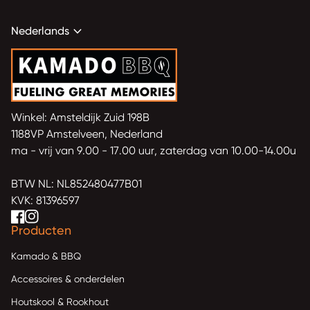
expand_more
Nederlands
Home
Winkel: Amsteldijk Zuid 198B
1188VP Amstelveen, Nederland
ma - vrij van 9.00 - 17.00 uur, zaterdag van 10.00-14.00u
BTW NL: NL852480477B01
KVK: 81396597
Facebook
(link opent in nieuw tabblad/venster)
(link opent in nieuw tabblad/venster)
(link opent in nieuw tabblad/venster)
Instagram
(link opent in nieuw tabblad/venster)
(link opent in nieuw tabblad/venster)
(link opent in nieuw tabblad/venster)
Producten
Kamado & BBQ
Accessoires & onderdelen
Houtskool & Rookhout