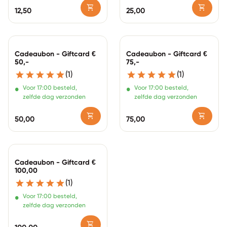
shopping_cart
shopping_cart
Normale prijs
12,50
Normale prijs
25,00
Zoom in
Zoom in
Cadeaubon - Giftcard €
Cadeaubon - Giftcard €
50,-
75,-
(1)
(1)
•
•
Voor 17:00 besteld,
Voor 17:00 besteld,
zelfde dag verzonden
zelfde dag verzonden
shopping_cart
shopping_cart
Normale prijs
50,00
Normale prijs
75,00
Zoom in
Cadeaubon - Giftcard €
100,00
(1)
•
Voor 17:00 besteld,
zelfde dag verzonden
shopping_cart