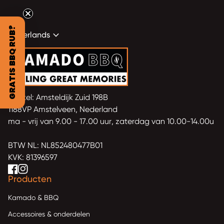
GRATIS BBQ RUB?
expand_more
Nederlands
Home
Winkel: Amsteldijk Zuid 198B
1188VP Amstelveen, Nederland
ma - vrij van 9.00 - 17.00 uur, zaterdag van 10.00-14.00u
BTW NL: NL852480477B01
KVK: 81396597
Facebook
(link opent in nieuw tabblad/venster)
(link opent in nieuw tabblad/venster)
(link opent in nieuw tabblad/venster)
Instagram
(link opent in nieuw tabblad/venster)
(link opent in nieuw tabblad/venster)
(link opent in nieuw tabblad/venster)
Producten
Kamado & BBQ
Accessoires & onderdelen