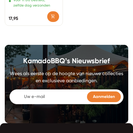
•
Voor 17:00 besteld,
zelfde dag verzonden
shopping_cart
Normale prijs
17,95
KamadoBBQ’s Nieuwsbrief
Wees als eerste op de hoogte van nieuwe collecties
en exclusieve aanbiedingen.
Uw e-mail