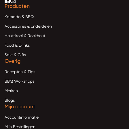
Facebook
(link opent in nieuw tabblad/venster)
(link opent in nieuw tabblad/venster)
(link opent in nieuw tabblad/venster)
Instagram
(link opent in nieuw tabblad/venster)
(link opent in nieuw tabblad/venster)
(link opent in nieuw tabblad/venster)
Producten
Kamado & BBQ
Accessoires & onderdelen
Houtskool & Rookhout
Food & Drinks
Sale & Gifts
Overig
Recepten & Tips
BBQ Workshops
Merken
Blogs
Mijn account
Accountinformatie
Mijn Bestellingen