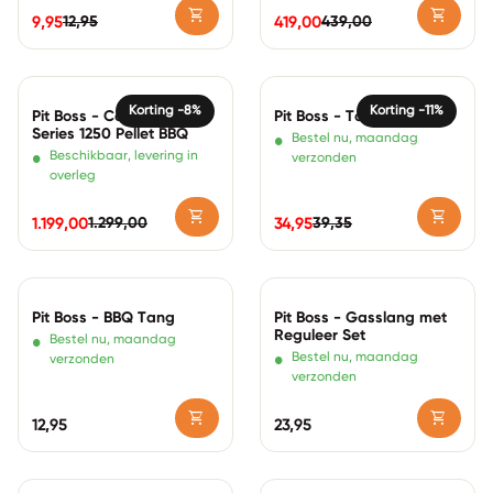
shopping_cart
shopping_cart
12,95
439,00
9,95
419,00
Normale prijs
Verkoopprijs
Normale prijs
Verkoopprijs
Zoom in
Zoom in
Korting -8%
Korting -11%
Pit Boss - Competition
Pit Boss - Toolset 3-delig
Series 1250 Pellet BBQ
•
Bestel nu, maandag
•
Beschikbaar, levering in
verzonden
overleg
shopping_cart
shopping_cart
1.299,00
39,35
1.199,00
34,95
Normale prijs
Verkoopprijs
Normale prijs
Verkoopprijs
Zoom in
Zoom in
Pit Boss - BBQ Tang
Pit Boss - Gasslang met
Reguleer Set
•
Bestel nu, maandag
•
Bestel nu, maandag
verzonden
verzonden
shopping_cart
shopping_cart
Normale prijs
12,95
Normale prijs
23,95