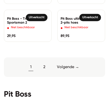
Normale prijs
Verkoopprijs
Zoom in
Zoom in
Uitverkocht
Uitverkocht
Pit Boss - Trivet -
Pit Boss ultimate plancha
Sportsman 2
2-pits hoes
•
•
Niet beschikbaar
Niet beschikbaar
Normale prijs
29,95
Normale prijs
89,95
1
2
Volgende →
Pit Boss