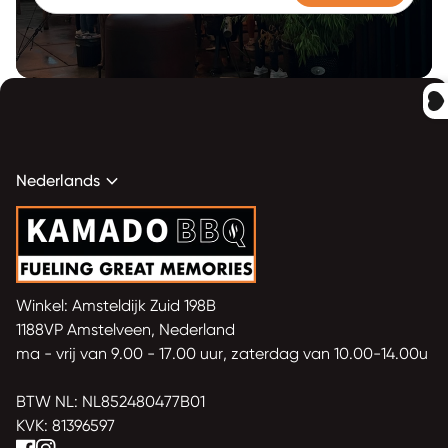
expand_more
Nederlands
Home
Winkel: Amsteldijk Zuid 198B
1188VP Amstelveen, Nederland
ma - vrij van 9.00 - 17.00 uur, zaterdag van 10.00-14.00u
BTW NL: NL852480477B01
KVK: 81396597