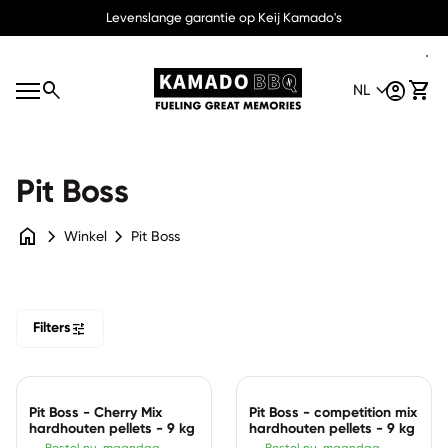
Overslaan naar inhoud
Levenslange garantie op Keij Kamado's
Home
0
search
expand_more
account_circle
shopping_cart
Account
Mijn 
NL
S
Mobiele navigatie
e
Home
a
N
expand_more
r
L
c
account_circle
Account
h
Pit Boss
0
shopping_cart
Mijn winkelwagen bekijken
home
chevron_right
chevron_right
Winkel
Pit Boss
tune
Filters
Zoom in
Zoom in
Pit Boss - Cherry Mix
Pit Boss - competition mix
hardhouten pellets - 9 kg
hardhouten pellets - 9 kg