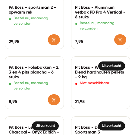
Zoom in
Zoom in
Pit Boss - sportsman 2 -
Pit Boss - Aluminium
opwarm rek
vetbak PB Pro 4 Vertical -
6 stuks
•
Bestel nu, maandag
•
Bestel nu, maandag
verzonden
verzonden
shopping_cart
shopping_cart
Normale prijs
29,95
Normale prijs
7,95
Zoom in
Zoom in
Uitverkocht
Pit Boss - Foliebakken - 2,
Pit Boss - Whiskey Barrel
3 en 4 pits plancha - 6
Blend hardhouten pellets
stuks
- 9 kg
•
•
Bestel nu, maandag
Niet beschikbaar
verzonden
shopping_cart
Normale prijs
8,95
Normale prijs
21,95
Zoom in
Zoom in
Uitverkocht
Uitverkocht
Pit Boss - Lexington
Pit Boss - Deluxe cart -
Charcoal – Onyx Edition -
Sportsman 3