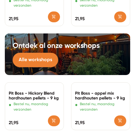
•
•
Bestel nu, maandag
Bestel nu, maandag
verzonden
verzonden
shopping_cart
shopping_cart
Normale prijs
21,95
Normale prijs
21,95
Ontdek al onze workshops
Alle workshops
Zoom in
Zoom in
Pit Boss - Hickory Blend
Pit Boss - appel mix
hardhouten pellets - 9 kg
hardhouten pellets - 9 kg
•
•
Bestel nu, maandag
Bestel nu, maandag
verzonden
verzonden
shopping_cart
shopping_cart
Normale prijs
21,95
Normale prijs
21,95