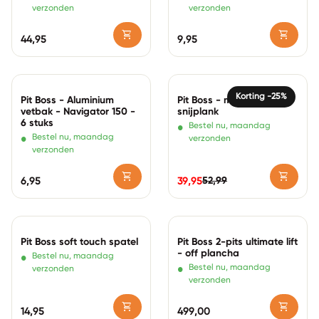
verzonden
verzonden
shopping_cart
shopping_cart
Normale prijs
44,95
Normale prijs
9,95
Zoom in
Zoom in
Korting -25%
Pit Boss - Aluminium
Pit Boss - magnetisch
vetbak - Navigator 150 -
snijplank
6 stuks
•
Bestel nu, maandag
•
Bestel nu, maandag
verzonden
verzonden
shopping_cart
shopping_cart
52,99
Normale prijs
6,95
39,95
Normale prijs
Verkoopprijs
Zoom in
Zoom in
Pit Boss soft touch spatel
Pit Boss 2-pits ultimate lift
- off plancha
•
Bestel nu, maandag
•
Bestel nu, maandag
verzonden
verzonden
shopping_cart
shopping_cart
Normale prijs
14,95
Normale prijs
499,00