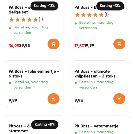
Zoom in
Zoom in
Korting -13%
Korting -12%
Pit Boss - soft touch 3-
Pit Boss - Big Head Spatel
delige set
(1)
(1)
•
Bestel nu, maandag
•
Bestel nu, maandag
verzonden
verzonden
shopping_cart
shopping_cart
39,95
19,99
34,95
17,50
Normale prijs
Verkoopprijs
Normale prijs
Verkoopprijs
Zoom in
Zoom in
Pit Boss - folie emmertje -
Pit Boss - ultimate
6 stuks
knijpflessen - 2 stuks
•
•
Bestel nu, maandag
Bestel nu, maandag
verzonden
verzonden
shopping_cart
shopping_cart
Normale prijs
9,99
Normale prijs
9,95
Zoom in
Zoom in
Korting -11%
Pitboss - 6-delig
Pit Boss - vetemmertje
starterset
•
Bestel nu, maandag