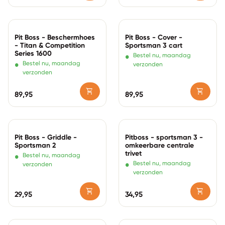
Zoom in
Zoom in
Pit Boss - Beschermhoes
Pit Boss - Cover -
- Titan & Competition
Sportsman 3 cart
Series 1600
•
Bestel nu, maandag
•
Bestel nu, maandag
verzonden
verzonden
shopping_cart
shopping_cart
Normale prijs
89,95
Normale prijs
89,95
Zoom in
Zoom in
Pit Boss - Griddle -
Pitboss - sportsman 3 -
Sportsman 2
omkeerbare centrale
trivet
•
Bestel nu, maandag
•
Bestel nu, maandag
verzonden
verzonden
shopping_cart
shopping_cart
Normale prijs
29,95
Normale prijs
34,95