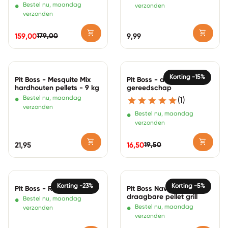
•
Bestel nu, maandag
verzonden
verzonden
shopping_cart
shopping_cart
179,00
159,00
Normale prijs
9,99
Normale prijs
Verkoopprijs
Zoom in
Zoom in
Korting -15%
Pit Boss - Mesquite Mix
Pit Boss - alles-in-één
hardhouten pellets - 9 kg
gereedschap
•
Bestel nu, maandag
(1)
verzonden
•
Bestel nu, maandag
verzonden
shopping_cart
shopping_cart
19,50
Normale prijs
21,95
16,50
Normale prijs
Verkoopprijs
Zoom in
Zoom in
Korting -23%
Korting -5%
Pit Boss - RVS grillborstel
Pit Boss Navigator 150
draagbare pellet grill
•
Bestel nu, maandag
•
Bestel nu, maandag
verzonden
verzonden