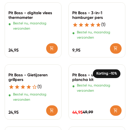
Zoom in
Zoom in
Pit Boss - digitale vlees
Pit Boss - 3-in-1
thermometer
hamburger pers
•
Bestel nu, maandag
(1)
verzonden
•
Bestel nu, maandag
verzonden
shopping_cart
shopping_cart
Normale prijs
24,95
Normale prijs
9,95
Zoom in
Zoom in
Korting -10%
Pit Boss - Gietijzeren
Pit Boss - ultimate
grillpers
plancha kit
•
Bestel nu, maandag
(1)
verzonden
•
Bestel nu, maandag
verzonden
shopping_cart
shopping_cart
49,99
Normale prijs
24,95
44,95
Normale prijs
Verkoopprijs