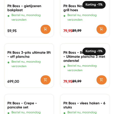
Zoom in
Zoom in
Korting -11%
Pit Boss - gietijzeren
Pit Boss Navigator 550
bakplaat
grill hoes
•
•
Bestel nu, maandag
Bestel nu, maandag
verzonden
verzonden
shopping_cart
shopping_cart
89,99
Normale prijs
59,95
79,95
Normale prijs
Verkoopprijs
Zoom in
Zoom in
Korting -11%
Pit Boss 3-pits ultimate lift
Pit Boss - Beschermhoes
- off plancha
- Ultimate plancha 3 met
onderstel
•
Bestel nu, maandag
•
Bestel nu, maandag
verzonden
verzonden
shopping_cart
shopping_cart
89,99
Normale prijs
699,00
79,95
Normale prijs
Verkoopprijs
Zoom in
Zoom in
Pit Boss - Crepe -
Pit Boss - vlees haken - 6
pancake set
stuks
•
•
Bestel nu, maandag
Bestel nu, maandag