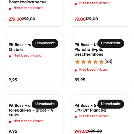
Houtskoolbarbecue
•
Niet beschikbaar
•
Niet beschikbaar
299,00
129,00
279,00
79,00
Normale prijs
Verkoopprijs
Normale prijs
Verkoopprijs
Zoom in
Zoom in
Uitverkocht
Uitverkocht
Pit Boss - worst haken -
Pit Boss - Ultimate
12 stuks
Plancha 5-pits
beschermhoes
•
Niet beschikbaar
(68)
•
Niet beschikbaar
Normale prijs
9,95
Normale prijs
89,95
Zoom in
Zoom in
Uitverkocht
Uitverkocht
Pit Boss - universele
Pit Boss - 5-pits Ultimate
foliebakken - groot - 4
Lift-Off Plancha
stuks
•
Niet beschikbaar
•
Niet beschikbaar
999,00
Normale prijs
9,95
949,00