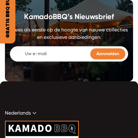
GRATIS BBQ RUB?
KamadoBBQ’s Nieuwsbrief
Wees als eerste op de hoogte van nieuwe collecties
en exclusieve aanbiedingen.
Uw e-mail
expand_more
Nederlands
Home