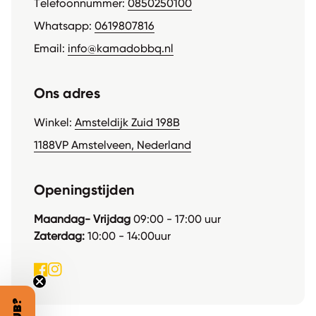
Telefoonnummer:
0850250100
(link opent in nieuw tabblad/ve
(link opent in nieuw tabblad/ve
Whatsapp:
0619807816
(link opent in nieuw tabbla
(link opent in nieuw tabbla
Email:
info@kamadobbq.nl
Ons adres
Winkel:
Amsteldijk Zuid 198B
1188VP Amstelveen, Nederland
Openingstijden
Maandag- Vrijdag
09:00 - 17:00 uur
Zaterdag:
10:00 - 14:00uur
Facebook
(link opent in nieuw tabblad/venster)
(link opent in nieuw tabblad/venster)
Instagram
(link opent in nieuw tabblad/venster)
(link opent in nieuw tabblad/venster)