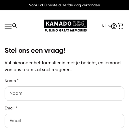
Overslaan naar inhoud
Voor 17:00 besteld, zelfde dag verzonden
Home
0
search
expand_more
account_circle
shopping_cart
Account
Mijn 
NL
S
Mobiele navigatie
e
Home
a
N
expand_more
r
L
c
account_circle
Account
Stel ons een vraag!
h
0
shopping_cart
Mijn winkelwagen bekijken
Vul hieronder het formulier in met je bericht, en iemand
van ons team zal snel reageren.
Naam
*
Email
*