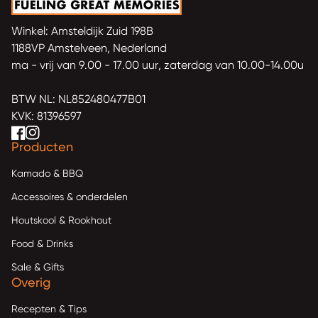
Winkel: Amsteldijk Zuid 198B
1188VP Amstelveen, Nederland
ma - vrij van 9.00 - 17.00 uur, zaterdag van 10.00-14.00u
BTW NL: NL852480477B01
KVK: 81396597
Facebook
(link opent in nieuw tabblad/venster)
(link opent in nieuw tabblad/venster)
Instagram
(link opent in nieuw tabblad/venster)
(link opent in nieuw tabblad/venster)
Producten
Kamado & BBQ
Accessoires & onderdelen
Houtskool & Rookhout
Food & Drinks
Sale & Gifts
Overig
Recepten & Tips