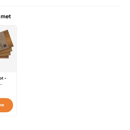
 met
ot -
- 4
oe