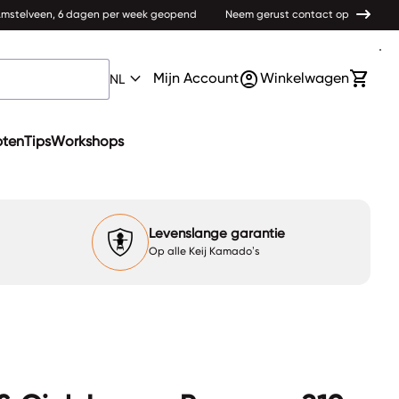
 Amstelveen, 6 dagen per week geopend
Neem gerust contact op
0
expand_more
account_circle
shopping_cart
Account
Mijn winkelwagen bek
Mijn Account
Winkelwagen
NL
pten
Tips
Workshops
Levenslange garantie
Op alle Keij Kamado’s