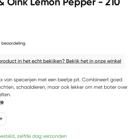
& Oink Lemon Pepper - 210
rijs
1 beoordeling
 product in het echt bekijken? Bekijk het in onze winkel
ix van specerijen met een beetje pit. Combineert goed
uchten, schaaldieren, maar ook lekker om met boter over
elten.
ie
erlagen voor
erhoog de aantal voor
add
besteld, zelfde dag verzonden