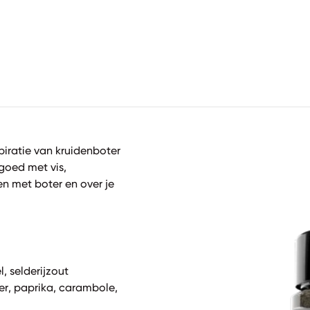
spiratie van kruidenboter
goed met vis,
en met boter en over je
l, selderijzout
rier, paprika, carambole,