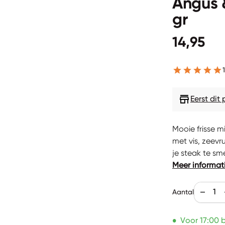
Angus 
gr
Normale p
14,95
store
Eerst dit
Mooie frisse m
met vis, zeevr
je steak te sm
Meer informat
Aantal v
V
remove
Aantal
•
Voor 17:00 