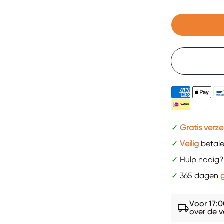
✓
Gratis verz
✓
Veilig
betal
✓
Hulp nodig?
✓
365 dagen
g
Voor 17:0
local_shipping
over de v