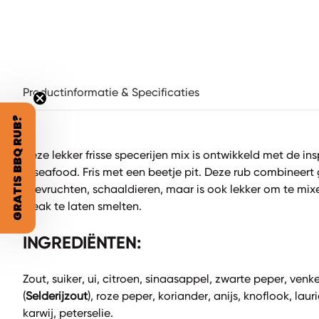
Productinformatie & Specificaties
GRATIS BBQ RUB?
Deze lekker frisse specerijen mix is ontwikkeld met de in
& seafood. Fris met een beetje pit. Deze rub combineert 
zeevruchten, schaaldieren, maar is ook lekker om te mix
steak te laten smelten.
INGREDIËNTEN:
Zout, suiker, ui, citroen, sinaasappel, zwarte peper, venke
(
Selderijzout
), roze peper, koriander, anijs, knoflook, lau
karwij, peterselie.