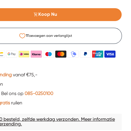
shopping_cart
Koop Nu
1
Toevoegen aan verlanglijst
ending
vanaf €75,-
en
 Bel ons op
085-0250100
ratis
ruilen
0 besteld, zelfde werkdag verzonden. Meer informatie
erzending.