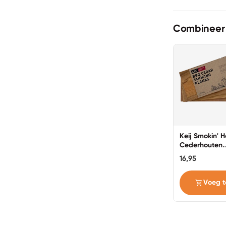
Combineer
Keij Smokin' H
Cederhouten
Rookplanken 
16,95
stuks
shopping_cart
Voeg t