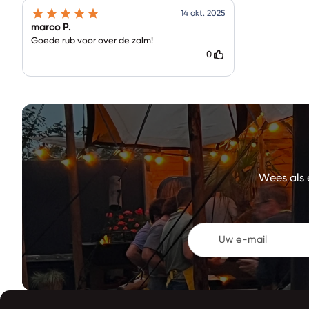
14 okt. 2025
marco P.
Goede rub voor over de zalm!
0
Wees als 
Uw e-mail