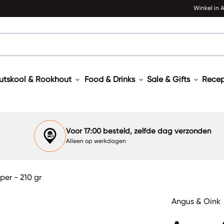
Winkel in
expand_more
expand_more
expand_more
utskool & Rookhout
Food & Drinks
Sale & Gifts
Rece
Voor 17:00 besteld, zelfde dag verzonden
Alleen op werkdagen
er - 210 gr
Angus & Oink