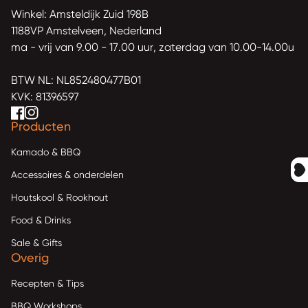
Winkel: Amsteldijk Zuid 198B
1188VP Amstelveen, Nederland
ma - vrij van 9.00 - 17.00 uur, zaterdag van 10.00-14.00u
BTW NL: NL852480477B01
KVK: 81396597
Facebook
(link opent in nieuw tabblad/venster)
(link opent in nieuw tabblad/venster)
Instagram
(link opent in nieuw tabblad/venster)
(link opent in nieuw tabblad/venster)
Producten
Kamado & BBQ
Accessoires & onderdelen
Houtskool & Rookhout
Food & Drinks
Sale & Gifts
Overig
Recepten & Tips
BBQ Workshops