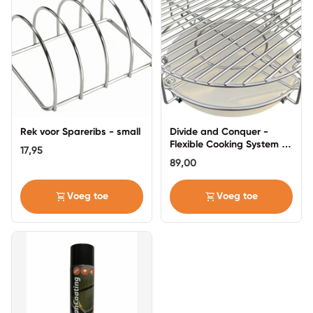
Rek voor Spareribs - small
Divide and Conquer -
Flexible Cooking System -
17,95
Compact - 15 inch
89,00
shopping_cart
shopping_cart
Voeg toe
Voeg toe