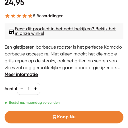
Normale prijs
24,95
5 Beoordelingen
Eerst dit product in het echt bekijken? Bekijk het
store
in onze winkel
Een gietijzeren barbecue rooster is het perfecte Kamado
barbecue accessoire. Niet alleen maakt het die mooie
grillstrepen op de steaks, ook het grillen en searen van
vlees zal nog gemakkelijker gaan doordat gietijzer de
warmte beter kan vasthouden.
Meer informatie
Aantal verlagen voor
Verhoog de aantal voor
remove
add
Aantal
•
Bestel nu, maandag verzonden
shopping_cart
Koop Nu