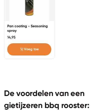
Pan coating - Seasoning
spray
14,95
shopping_cart
Voeg toe
De
voordelen van een
gietijzeren bbq rooster: