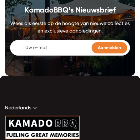
KamadoBBQ’s Nieuwsbrief
Wees als eerste op de hoogte van nieuwe collecties
en exclusieve aanbiedingen.
Uw e-mail
expand_more
Nederlands
Home