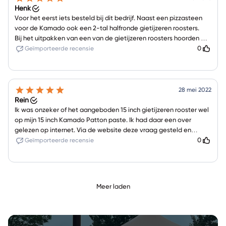
Henk
Voor het eerst iets besteld bij dit bedrijf. Naast een pizzasteen
voor de Kamado ook een 2-tal halfronde gietijzeren roosters.
Bij het uitpakken van een van de gietijzeren roosters hoorden we
een piepend geluid; er bleek een scheur in het rooster te zitten.
0
Geïmporteerde recensie
Hiervoor even een ticket aangemaakt op het systeem van
KamadoBBQ en nog voordat ik een reactie van dit bedrijf had
gezien kreeg ik van PostNL al de mededeling dat er een pakket
van KamadoBBQ naar mij onderweg was. De volgende dag werd
28 mei 2022
er al weer een vervangend rooster bezorgd, met een hele leuke
Rein
tekst in de begeleidende brief.
Ik was onzeker of het aangeboden 15 inch gietijzeren rooster wel
Bij zo'n service passen alleen maar de volledige 5
op mijn 15 inch Kamado Patton paste. Ik had daar een over
sterren.;Geweldige service
gelezen op internet. Via de website deze vraag gesteld en
binnen 24 uur kreeg ik antwoord. Daarop de bestelling geplaatst
0
Geïmporteerde recensie
die de volgende dag al werd geleverd.;Zeer plezierig contact en
perfecte levering
Meer laden