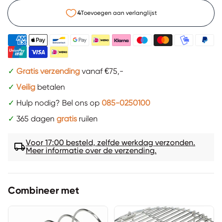
4
Toevoegen aan verlanglijst
✓
Gratis verzending
vanaf €75,-
✓
Veilig
betalen
✓
Hulp nodig? Bel ons op
085-0250100
✓
365 dagen
gratis
ruilen
Voor 17:00 besteld, zelfde werkdag verzonden.
local_shipping
Meer informatie over de verzending.
Combineer met