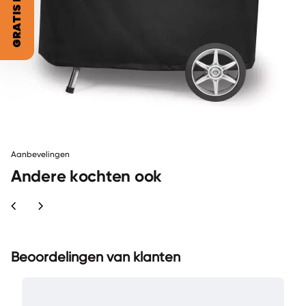
Aanbevelingen
Andere kochten ook
chevron_left
chevron_right
Beoordelingen van klanten