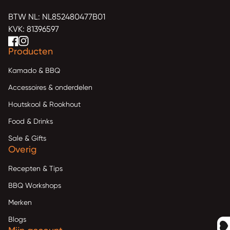
BTW NL: NL852480477B01
KVK: 81396597
Facebook
(link opent in nieuw tabblad/venster)
(link opent in nieuw tabblad/venster)
Instagram
(link opent in nieuw tabblad/venster)
(link opent in nieuw tabblad/venster)
Producten
Kamado & BBQ
Accessoires & onderdelen
Houtskool & Rookhout
Food & Drinks
Sale & Gifts
Overig
Recepten & Tips
BBQ Workshops
Merken
Blogs