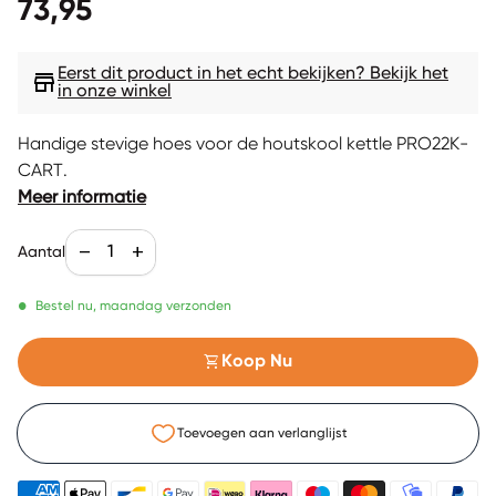
Normale prijs
73,95
Eerst dit product in het echt bekijken? Bekijk het
store
in onze winkel
Handige stevige hoes voor de houtskool kettle PRO22K-
CART.
Meer informatie
Aantal verlagen voor
Verhoog de aantal voor
remove
add
Aantal
•
Bestel nu, maandag verzonden
shopping_cart
Koop Nu
Toevoegen aan verlanglijst