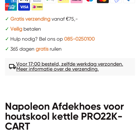
✓
Gratis verzending
vanaf €75,-
✓
Veilig
betalen
✓
Hulp nodig? Bel ons op
085-0250100
✓
365 dagen
gratis
ruilen
Voor 17:00 besteld, zelfde werkdag verzonden.
local_shipping
Meer informatie over de verzending.
Napoleon Afdekhoes voor
houtskool kettle PRO22K-
CART