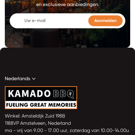
en exclusieve aanbiedingen.
Uw e-mail
expand_more
Nederlands
Home
Winkel: Amsteldijk Zuid 198B
1188VP Amstelveen, Nederland
ma - vrij van 9.00 - 17.00 uur, zaterdag van 10.00-14.00u