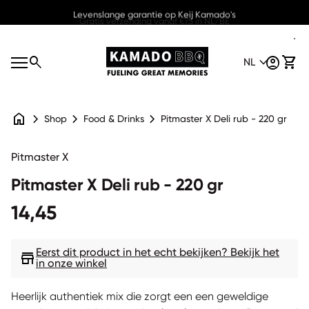
Overslaan naar inhoud
Gratis verzending vanaf €75 in NL/BE
Home
0
search
expand_more
account_circle
shopping_cart
Account
Mijn 
NL
S
Mobiele navigatie
e
Home
a
N
expand_more
r
L
c
account_circle
home
chevron_right
chevron_right
chevron_right
Account
Pitmaster X Deli rub - 220 gr
Shop
Food & Drinks
h
0
shopping_cart
Mijn winkelwagen bekijken
Zoom in
Pitmaster X
Pitmaster X Deli rub - 220 gr
Normale prijs
14,45
Eerst dit product in het echt bekijken? Bekijk het
store
in onze winkel
Heerlijk authentiek mix die zorgt een een geweldige