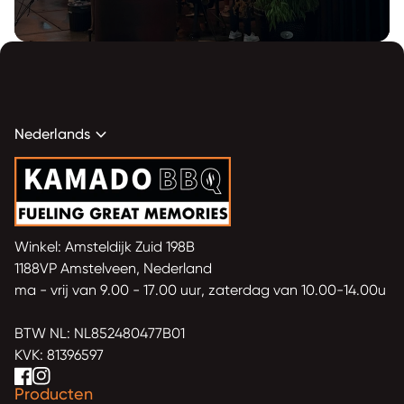
expand_more
Nederlands
Home
Winkel: Amsteldijk Zuid 198B
1188VP Amstelveen, Nederland
ma - vrij van 9.00 - 17.00 uur, zaterdag van 10.00-14.00u
BTW NL: NL852480477B01
KVK: 81396597
Facebook
(link opent in nieuw tabblad/venster)
(link opent in nieuw tabblad/venster)
Instagram
(link opent in nieuw tabblad/venster)
(link opent in nieuw tabblad/venster)
Producten