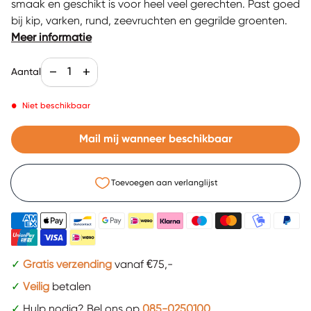
smaak en geschikt is voor heel veel gerechten. Past goed
bij kip, varken, rund, zeevruchten en gegrilde groenten.
Meer informatie
Aantal verlagen voor
Verhoog de aantal voor
remove
add
Aantal
•
Niet beschikbaar
Mail mij wanneer beschikbaar
Toevoegen aan verlanglijst
✓
Gratis verzending
vanaf €75,-
✓
Veilig
betalen
✓
Hulp nodig? Bel ons op
085-0250100