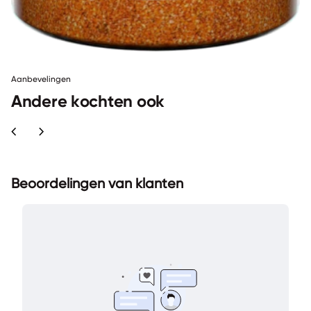
Aanbevelingen
Andere kochten ook
chevron_left
chevron_right
Beoordelingen van klanten