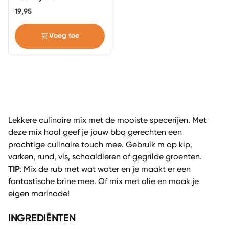
marinadespuit
19,95
shopping_cart
Voeg toe
Lekkere culinaire mix met de mooiste specerijen. Met
deze mix haal geef je jouw bbq gerechten een
prachtige culinaire touch mee. Gebruik m op kip,
varken, rund, vis, schaaldieren of gegrilde groenten.
TIP
: Mix de rub met wat water en je maakt er een
fantastische brine mee. Of mix met olie en maak je
eigen marinade!
INGREDIËNTEN