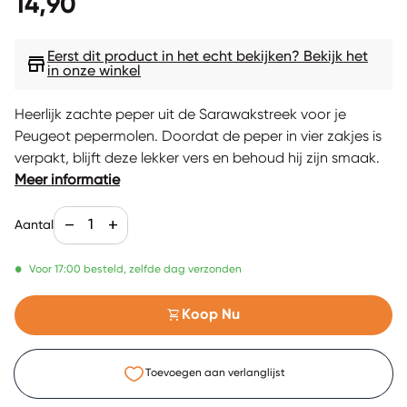
Normale prijs
14,90
Eerst dit product in het echt bekijken? Bekijk het
store
in onze winkel
Heerlijk zachte peper uit de Sarawakstreek voor je
Peugeot pepermolen. Doordat de peper in vier zakjes is
verpakt, blijft deze lekker vers en behoud hij zijn smaak.
Meer informatie
Aantal verlagen voor
Verhoog de aantal voor
remove
add
Aantal
•
Voor 17:00 besteld, zelfde dag verzonden
shopping_cart
Koop Nu
Toevoegen aan verlanglijst