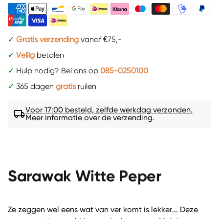
✓
Gratis verzending
vanaf €75,-
✓
Veilig
betalen
✓
Hulp nodig? Bel ons op
085-0250100
✓
365 dagen
gratis
ruilen
Voor 17:00 besteld, zelfde werkdag verzonden.
local_shipping
Meer informatie over de verzending.
Sarawak Witte Peper
Ze zeggen wel eens wat van ver komt is lekker... Deze