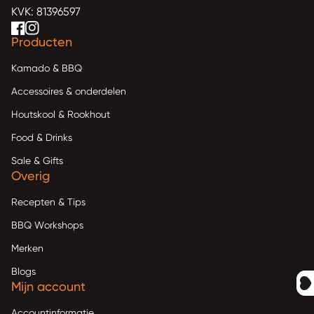
KVK: 81396597
Facebook
(link opent in nieuw tabblad/venster)
(link opent in nieuw tabblad/venster)
Instagram
(link opent in nieuw tabblad/venster)
(link opent in nieuw tabblad/venster)
Producten
Kamado & BBQ
Accessoires & onderdelen
Houtskool & Rookhout
Food & Drinks
Sale & Gifts
Overig
Recepten & Tips
BBQ Workshops
Merken
Blogs
Mijn account
Accountinformatie