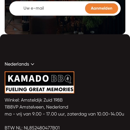
Uw e-mail
expand_more
Nederlands
Home
Winkel: Amsteldijk Zuid 198B
1188VP Amstelveen, Nederland
ma - vrij van 9.00 - 17.00 uur, zaterdag van 10.00-14.00u
BTW NL: NL852480477B01