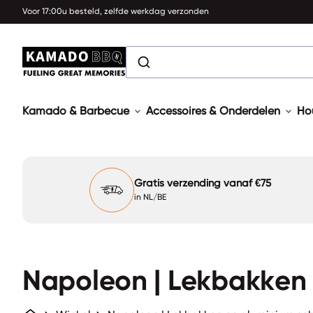
Overslaan naar inhoud
Voor 17:00u besteld, zelfde werkdag verzonden
0
search
expand_more
account_circle
shopping_cart
Account
Mijn winkelwagen bekijken
Home
NL
Home
expand_more
expand_more
Kamado & Barbecue
Accessoires & Onderdelen
Ho
Gratis verzending vanaf €75
in NL/BE
Napoleon | Lekbakken