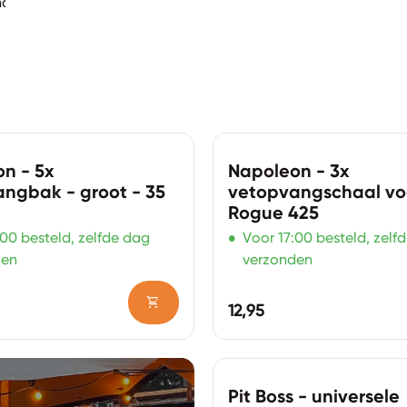
halen
Zoom in
n - 5x
Napoleon - 3x
ngbak - groot - 35
vetopvangschaal vo
Rogue 425
•
:00 besteld, zelfde dag
Voor 17:00 besteld, zelf
den
verzonden
shopping_cart
ijs
Normale prijs
12,95
Zoom in
Pit Boss - universele