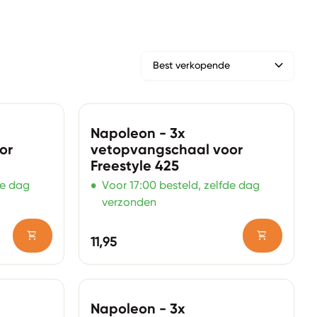
expand_more
Zoom in
Napoleon - 3x
or
vetopvangschaal voor
Freestyle 425
•
de dag
Voor 17:00 besteld, zelfde dag
verzonden
shopping_cart
shopping_cart
Normale prijs
11,95
Zoom in
Napoleon - 3x