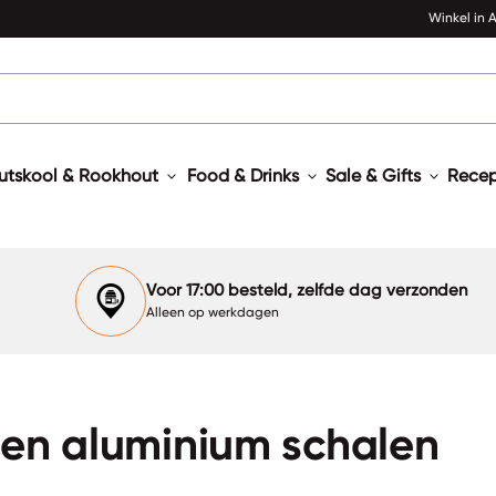
Winkel in
expand_more
expand_more
expand_more
utskool & Rookhout
Food & Drinks
Sale & Gifts
Rece
Voor 17:00 besteld, zelfde dag verzonden
Alleen op werkdagen
 en aluminium schalen