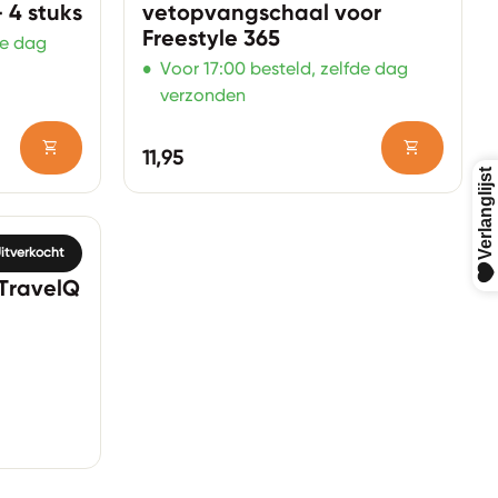
 4 stuks
vetopvangschaal voor
Freestyle 365
de dag
•
Voor 17:00 besteld, zelfde dag
verzonden
shopping_cart
shopping_cart
Normale prijs
11,95
itverkocht
TravelQ