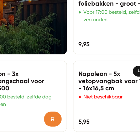
foliebakken - groot -
•
Voor 17:00 besteld, zelf
verzonden
Normale prijs
9,95
Zoom in
U
n - 3x
Napoleon - 5x
angschaal voor
vetopvangbak voor 
500
- 16x16,5 cm
•
:00 besteld, zelfde dag
Niet beschikbaar
den
shopping_cart
ijs
Normale prijs
5,95