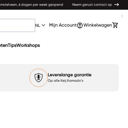
 Amstelveen, 6 dagen per week geopend
Neem gerust contact op
0
expand_more
account_circle
shopping_cart
Account
Mijn winkelwagen bek
Mijn Account
Winkelwagen
NL
pten
Tips
Workshops
Levenslange garantie
Op alle Keij Kamado’s