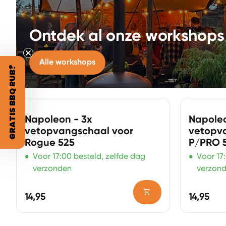
Ontdek al onze workshops
Alle workshops
GRATIS BBQ RUB?
Zoom in
Zoom in
Napoleon - 3x
Napoleo
vetopvangschaal voor
vetopv
Rogue 525
P/PRO 
•
•
Voor 17:00 besteld, zelfde dag
Voor 17
verzonden
verzon
shopping_cart
Normale prijs
Normale pr
14,95
14,95