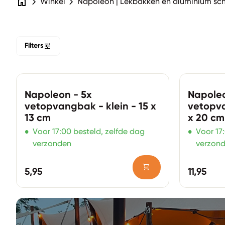
home
chevron_right
chevron_right
Winkel
Napoleon | Lekbakken en aluminium sc
tune
Filters
Zoom in
Zoom in
Napoleon - 5x
Napoleo
vetopvangbak - klein - 15 x
vetopva
13 cm
x 20 cm
•
•
Voor 17:00 besteld, zelfde dag
Voor 17
verzonden
verzon
shopping_cart
Normale prijs
Normale pr
5,95
11,95