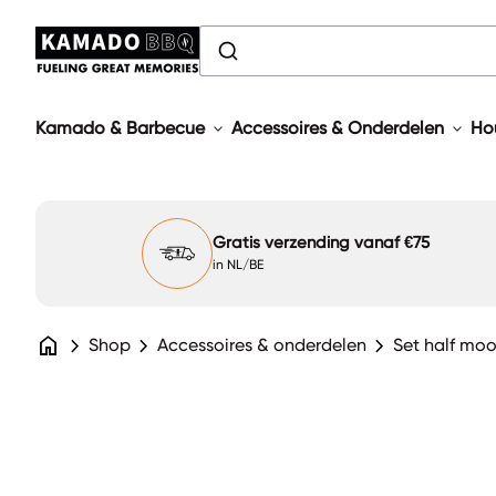
Overslaan naar inhoud
0
search
expand_more
account_circle
shopping_cart
Account
Mijn winkelwagen bekijken
Home
NL
Home
expand_more
expand_more
Kamado & Barbecue
Accessoires & Onderdelen
Ho
Gratis verzending vanaf €75
in NL/BE
home
chevron_right
chevron_right
chevron_right
Shop
Accessoires & onderdelen
Set half moo
Zoom in