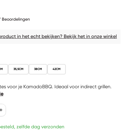
rijs
7 Beoordelingen
 product in het echt bekijken? Bekijk het in onze winkel
CM
35,5CM
38CM
42CM
es voor je KamadoBBQ. Ideaal voor indirect grillen.
ie
erlagen voor
erhoog de aantal voor
add
besteld, zelfde dag verzonden