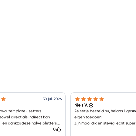
30 jul. 2026
Niels V.
waliteit plate- setters.
2e setje besteld nu, helaas 1 ges
 zowel direct als indirect kan
eigen toedoen!
llen dankzij deze halve pletters.
Zijn mooi dik en stevig, echt super
gvuldig ingepakt en de bezorging
0