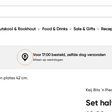
expand_more
expand_more
expand_more
utskool & Rookhout
Food & Drinks
Sale & Gifts
Rece
Voor 17:00 besteld, zelfde dag verzonden
Alleen op werkdagen
n plates 42 cm.
Keij Bits ‘n Pi
Set hal