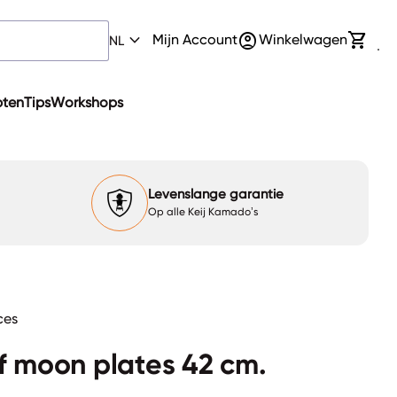
0
expand_more
account_circle
shopping_cart
Account
Mijn winkelwagen bek
Mijn Account
Winkelwagen
NL
pten
Tips
Workshops
Levenslange garantie
Op alle Keij Kamado’s
eces
f moon plates 42 cm.