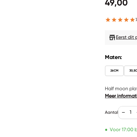
Normale p
49,00
store
Eerst dit
Maten:
26CM
30,5
Half moon plat
Meer informat
Aantal v
V
remove
Aantal
•
Voor 17:00 