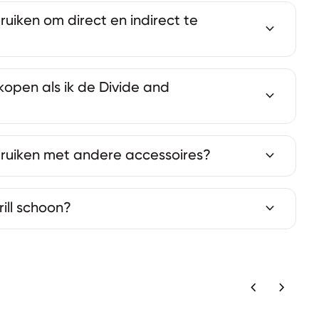
ruiken om direct en indirect te
expand_more
kopen als ik de Divide and
expand_more
expand_more
bruiken met andere accessoires?
expand_more
ill schoon?
chevron_left
chevron_right