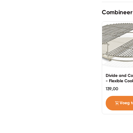
Combineer
Divide and C
- Flexible Coo
System - XXL 
139,00
inch
shopping_cart
Voeg t