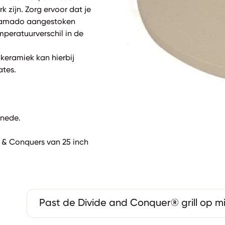
k zijn. Zorg ervoor dat je
 Kamado aangestoken
peratuurverschil in de
keramiek kan hierbij
ates.
snede.
e & Conquers van 25 inch
Past de Divide and Conquer® grill op 