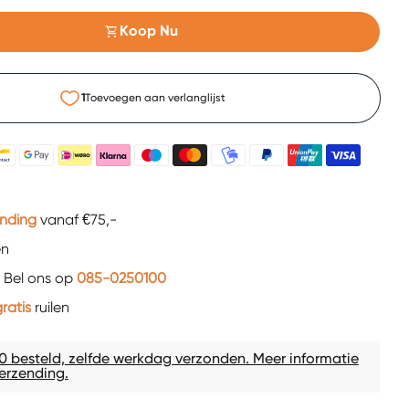
shopping_cart
Koop Nu
1
Toevoegen aan verlanglijst
ending
vanaf €75,-
en
 Bel ons op
085-0250100
ratis
ruilen
0 besteld, zelfde werkdag verzonden. Meer informatie
erzending.