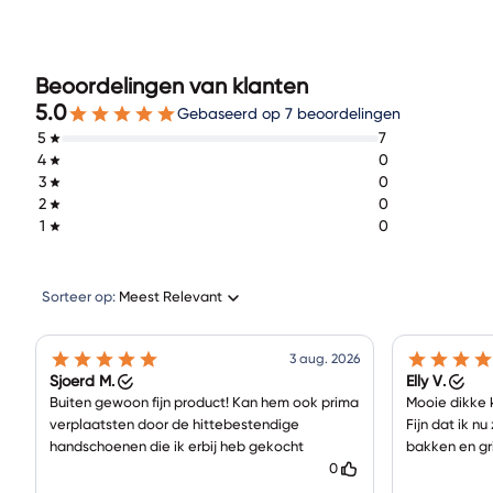
Beoordelingen van klanten
5.0
Gebaseerd op 7 beoordelingen
5
7
4
0
3
0
2
0
1
0
Sorteer op:
Meest Relevant
3 aug. 2026
Sjoerd M.
Elly V.
Buiten gewoon fijn product! Kan hem ook prima
Mooie dikke k
verplaatsten door de hittebestendige
Fijn dat ik nu
handschoenen die ik erbij heb gekocht
bakken en gri
0
Ze waren zor
ging vlot