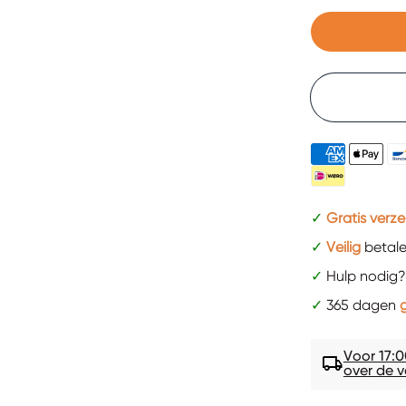
✓
Gratis verz
✓
Veilig
betal
✓
Hulp nodig?
✓
365 dagen
g
Voor 17:0
local_shipping
over de v