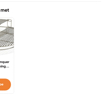
 met
onquer
king
- 25
oe