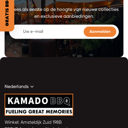
GRATIS BBQ RUB?
Wees als eerste op de hoogte van nieuwe collecties
en exclusieve aanbiedingen.
Uw e-mail
expand_more
Nederlands
Home
Winkel: Amsteldijk Zuid 198B