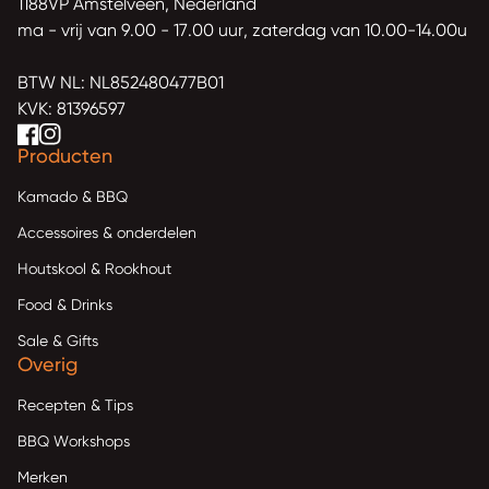
1188VP Amstelveen, Nederland
ma - vrij van 9.00 - 17.00 uur, zaterdag van 10.00-14.00u
BTW NL: NL852480477B01
KVK: 81396597
Facebook
(link opent in nieuw tabblad/venster)
(link opent in nieuw tabblad/venster)
(link opent in nieuw tabblad/venster)
Instagram
(link opent in nieuw tabblad/venster)
(link opent in nieuw tabblad/venster)
(link opent in nieuw tabblad/venster)
Producten
Kamado & BBQ
Accessoires & onderdelen
Houtskool & Rookhout
Food & Drinks
Sale & Gifts
Overig
Recepten & Tips
BBQ Workshops
Merken